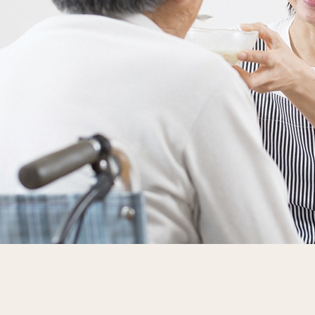
Item
1
of
开创护理服务先河
1