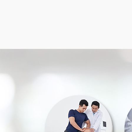
Item
1
of
13