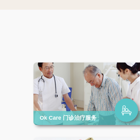
Item
3
of
3
Ok Care 门诊治疗服务