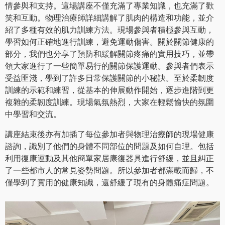
情參與和支持。這場講座不僅充滿了專業知識，也充滿了歡
笑和互動。物理治療師詳細講解了肌肉的構造和功能，並介
紹了多種有效的肌力訓練方法。現場參與者積極參與互動，
學習如何正確地進行訓練，避免運動傷害。關於關節健康的
部分，我們也分享了預防和緩解關節疼痛的實用技巧，並帶
領大家進行了一些簡單易行的關節保護運動。參與者們表示
受益匪淺，學到了許多日常保護關節的小秘訣。至於柔韌度
訓練的示範和練習，從基本的伸展動作開始，逐步進階到更
複雜的柔韌度訓練。現場氣氛熱烈，大家在輕鬆愉快的氛圍
中學習和交流。
講座結束後亦有加插了每位參加者與物理治療師的現場健康
諮詢，識別了他們的身體不同部位的問題及如何自理。包括
利用復康運動及其他簡單家居康復器具進行舒緩，並且糾正
了一些都市人的常見姿勢問題。所以參加者都滿載而歸，不
僅學到了實用的健康知識，還舒緩了現有的身體痛症問題。