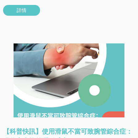
詳情
【科普快訊】使用滑鼠不當可致腕管綜合症：