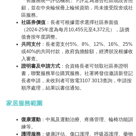
「舊服務統一評估機制」下評定為適合社區或院舍照
顧，並在中央輪候冊上輪候資助，尚未接受院舍或社
區服務。
社區券價值
：長者可根據需求選擇社區券面值
（2024-25年度為每月10,455元至4,372元），該價
值會按年度調整。
共同支付
：長者需支付5%、8%、12%、16%、25%
或40%的共同付款，政府負擔餘額，經濟狀況根據收
入審查。
證明書及申請方式
：合資格長者可領取社區券證明
書，聯繫服務單位購買服務。社署將發信邀請新登記
長者申請，未收到者可致電3107 3013查詢，申請按
順序處理，結果以書信通知。
家居服務範圍
復康運動
：中風及運動治療、疼痛管理、輪椅功能訓
練等。
護理服務
：健康評估、傷口護理、呼吸器護理、藥物