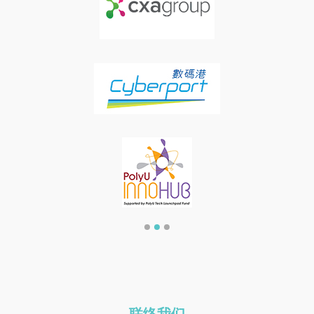
item
item
item
Item
0
1
2
3
of
3