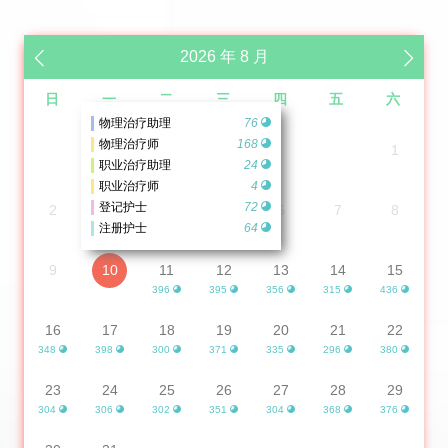
2026 年 8 月
日
一
二
三
四
五
六
物理治疗助理
76
物理治疗师
168
1
职业治疗助理
24
职业治疗师
4
登记护士
72
2
3
4
5
6
7
8
注册护士
64
9
10
11
12
13
14
15
396
395
356
315
436
16
17
18
19
20
21
22
348
398
300
371
335
296
380
23
24
25
26
27
28
29
304
306
302
351
304
368
376