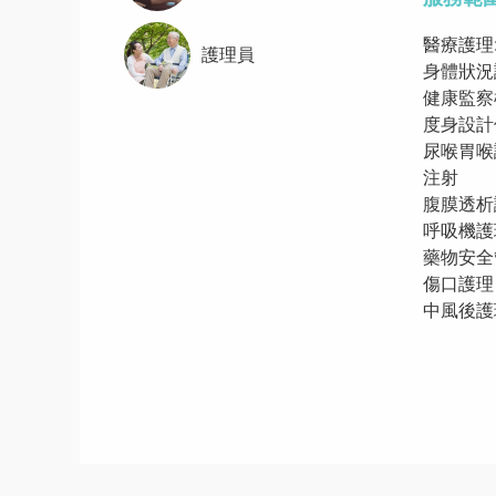
醫療護理
護理員
身體狀況
健康監察
度身設計
尿喉胃喉
注射
腹膜透析
呼吸機護
藥物安全
傷口護理
中風後護