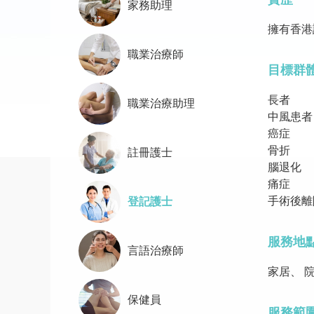
家務助理
擁有香港
職業治療師
目標群
長者
職業治療助理
中風患者
癌症
骨折
註冊護士
腦退化
痛症
手術後離
登記護士
服務地
言語治療師
家居、 
保健員
服務範