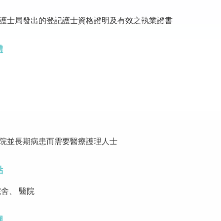
護士局發出的登記護士資格證明及有效之執業證書
體
院並長期病患而需要醫療護理人士
點
院舍、 醫院
圍